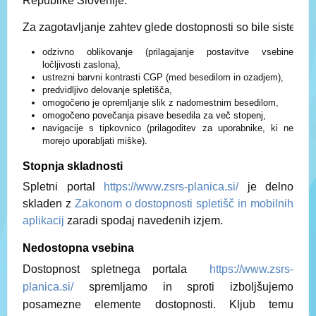
Republike Slovenije.
Za zagotavljanje zahtev glede dostopnosti so bile sistemsk
odzivno oblikovanje (prilagajanje postavitve vsebine
ločljivosti zaslona),
ustrezni barvni kontrasti CGP (med besedilom in ozadjem),
predvidljivo delovanje spletišča,
omogočeno je opremljanje slik z nadomestnim besedilom,
omogočeno povečanja pisave besedila za več stopenj,
navigacije s tipkovnico (prilagoditev za uporabnike, ki ne
morejo uporabljati miške).
Stopnja skladnosti
Spletni portal
https://www.zsrs-planica.si/
je delno
skladen z
Zakonom o dostopnosti spletišč in mobilnih
aplikacij
zaradi spodaj navedenih izjem.
Nedostopna vsebina
Dostopnost spletnega portala
https://www.zsrs-
planica.si/
spremljamo in sproti izboljšujemo
posamezne elemente dostopnosti. Kljub temu