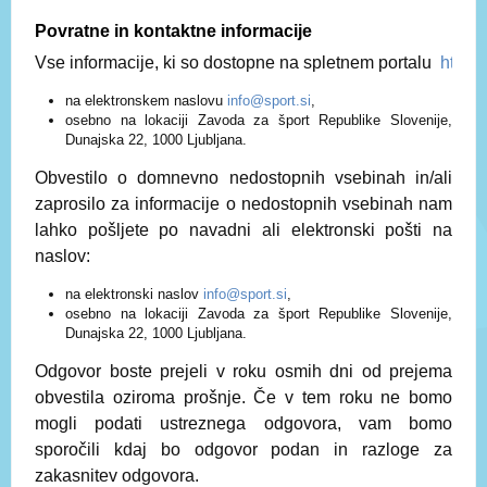
Povratne in kontaktne informacije
Vse informacije, ki so dostopne na spletnem portalu 
https:
na elektronskem naslovu
info@sport.si
,
osebno na lokaciji Zavoda za šport Republike Slovenije,
Dunajska 22, 1000 Ljubljana.
Obvestilo o domnevno nedostopnih vsebinah in/ali
zaprosilo za informacije o nedostopnih vsebinah nam
lahko pošljete po navadni ali elektronski pošti na
naslov:
na elektronski naslov
info@sport.si
,
osebno na lokaciji Zavoda za šport Republike Slovenije,
Dunajska 22, 1000 Ljubljana.
Odgovor boste prejeli v roku osmih dni od prejema
obvestila oziroma prošnje. Če v tem roku ne bomo
mogli podati ustreznega odgovora, vam bomo
sporočili kdaj bo odgovor podan in razloge za
zakasnitev odgovora.