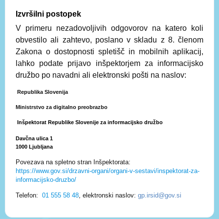
Izvršilni postopek
V primeru nezadovoljivih odgovorov na katero koli
obvestilo ali zahtevo, poslano v skladu z 8. členom
Zakona o dostopnosti spletišč in mobilnih aplikacij,
lahko podate prijavo inšpektorjem za informacijsko
družbo po navadni ali elektronski pošti na naslov:
Republika Slovenija
Ministrstvo za digitalno preobrazbo
Inšpektorat Republike Slovenije za informacijsko družbo
Davčna ulica 1 
1000 Ljubljana 
Povezava na spletno stran Inšpektorata:
https://www.gov.si/drzavni-organi/organi-v-sestavi/inspektorat-za-
informacijsko-druzbo/
Telefon:
01 555 58 48
,
elektronski naslov:
gp.irsid@gov.si