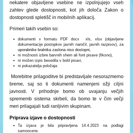
nekatere objavljene vsebine ne izpolnjujejo vseh
zahtev glede dostopnosti, kot jih določa Zakon o
dostopnosti spletišč in mobilnih aplikacij.
Primeri takih vsebin so:
dokumenti v formatu PDF docx
xls, xlsx (objavljene
dokumentacije postopkov javnih naročil, javnih razpisov),
za
uporabnike bralnika zaslona niso dostopni,
ni možnosti izbire barvnih shem ali font pisave (fiksno),
ni možen izpis besedila v bold pisavi,
ni pokazatelja položaja.
Morebitne prilagoditve bi predstavljale nesorazmerno
breme, saj so ti dokumenti namenjeni ožji ciljni
javnosti. V prihodnje bomo ob uvajanju večjih
sprememb sistema skrbeli, da bomo te v čim večji
meri prilagajali tudi ranljivim skupinam.
Priprava izjave o dostopnosti
Ta izjava je bila pripravljena 14.4.2023 na podlagi
samoocene.