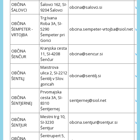
OBČINA
Šalovci 162, SI-
obcina@salovci.si
ww
ŠALOVCI
9204 Šalovci
Trg Ivana
OBČINA
Roba 3A, SI-
ŠEMPETER -
5290
obcina.sempeter-vrtojba@siol.net
ww
VRTOJBA
Šempeter pri
Gorici
Kranjska cesta
OBČINA
11, SI-4208
obcina@sencur.si
ww
ŠENČUR
Šenčur
Maistrova
OBČINA
ulica 2, SI-2212
obcina@sentilj.si
ww
ŠENTILJ
Šentilj v Slov.
goricah
Prvomajska
OBČINA
cesta 3A, SI-
sentjernej@siol.net
ww
ŠENTJERNEJ
8310
Šentjernej
Mestni trg 10,
OBČINA
SI-3230
obcina.sentjur@sentjur.si
ww
ŠENTJUR
Šentjur
Šentrupert 5,
OBČINA