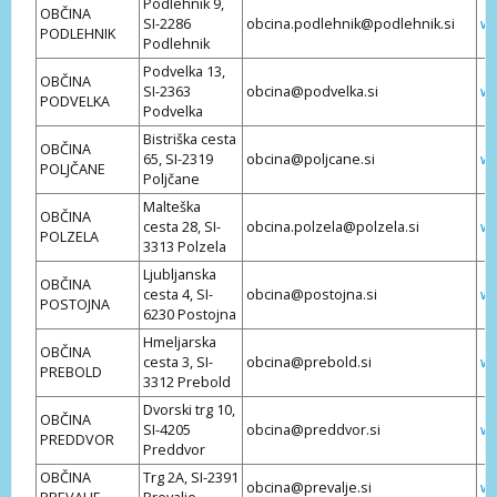
Podlehnik 9,
OBČINA
SI-2286
obcina.podlehnik@podlehnik.si
ww
PODLEHNIK
Podlehnik
Podvelka 13,
OBČINA
SI-2363
obcina@podvelka.si
ww
PODVELKA
Podvelka
Bistriška cesta
OBČINA
65, SI-2319
obcina@poljcane.si
ww
POLJČANE
Poljčane
Malteška
OBČINA
cesta 28, SI-
obcina.polzela@polzela.si
ww
POLZELA
3313 Polzela
Ljubljanska
OBČINA
cesta 4, SI-
obcina@postojna.si
ww
POSTOJNA
6230 Postojna
Hmeljarska
OBČINA
cesta 3, SI-
obcina@prebold.si
ww
PREBOLD
3312 Prebold
Dvorski trg 10,
OBČINA
SI-4205
obcina@preddvor.si
ww
PREDDVOR
Preddvor
OBČINA
Trg 2A, SI-2391
obcina@prevalje.si
ww