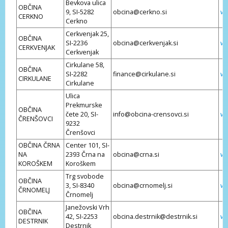
Bevkova ulica
OBČINA
9, SI-5282
obcina@cerkno.si
ww
CERKNO
Cerkno
Cerkvenjak 25,
OBČINA
SI-2236
obcina@cerkvenjak.si
ww
CERKVENJAK
Cerkvenjak
Cirkulane 58,
OBČINA
SI-2282
finance@cirkulane.si
ww
CIRKULANE
Cirkulane
Ulica
Prekmurske
OBČINA
čete 20, SI-
info@obcina-crensovci.si
ww
ČRENŠOVCI
9232
Črenšovci
OBČINA ČRNA
Center 101, SI-
NA
2393 Črna na
obcina@crna.si
ww
KOROŠKEM
Koroškem
Trg svobode
OBČINA
3, SI-8340
obcina@crnomelj.si
ww
ČRNOMELJ
Črnomelj
Janežovski Vrh
OBČINA
42, SI-2253
obcina.destrnik@destrnik.si
ww
DESTRNIK
Destrnik