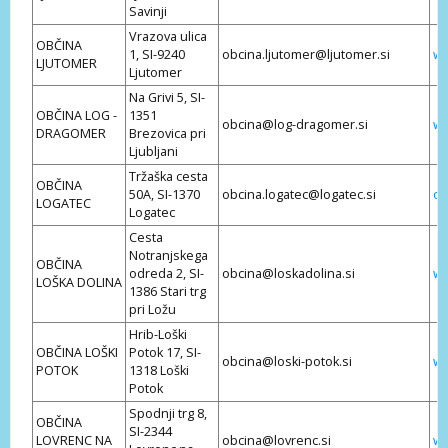
Savinji
Vrazova ulica
OBČINA
1, SI-9240
obcina.ljutomer@ljutomer.si
ww
LJUTOMER
Ljutomer
Na Grivi 5, SI-
OBČINA LOG -
1351
obcina@log-dragomer.si
ww
DRAGOMER
Brezovica pri
Ljubljani
Tržaška cesta
OBČINA
50A, SI-1370
obcina.logatec@logatec.si
ob
LOGATEC
Logatec
Cesta
Notranjskega
OBČINA
odreda 2, SI-
obcina@loskadolina.si
ww
LOŠKA DOLINA
1386 Stari trg
pri Ložu
Hrib-Loški
OBČINA LOŠKI
Potok 17, SI-
obcina@loski-potok.si
ww
POTOK
1318 Loški
Potok
Spodnji trg 8,
OBČINA
SI-2344
LOVRENC NA
obcina@lovrenc.si
ww