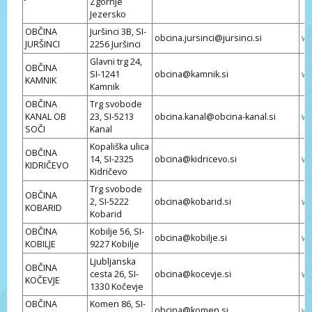
Zgornje
Jezersko
OBČINA
Juršinci 3B, SI-
obcina.jursinci@jursinci.si
ww
JURŠINCI
2256 Juršinci
Glavni trg 24,
OBČINA
SI-1241
obcina@kamnik.si
ww
KAMNIK
Kamnik
OBČINA
Trg svobode
KANAL OB
23, SI-5213
obcina.kanal@obcina-kanal.si
ww
SOČI
Kanal
Kopališka ulica
OBČINA
14, SI-2325
obcina@kidricevo.si
ww
KIDRIČEVO
Kidričevo
Trg svobode
OBČINA
2, SI-5222
obcina@kobarid.si
ww
KOBARID
Kobarid
OBČINA
Kobilje 56, SI-
obcina@kobilje.si
ww
KOBILJE
9227 Kobilje
Ljubljanska
OBČINA
cesta 26, SI-
obcina@kocevje.si
ww
KOČEVJE
1330 Kočevje
OBČINA
Komen 86, SI-
obcina@komen.si
ww