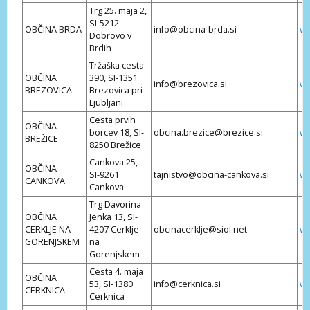
Trg 25. maja 2,
SI-5212
OBČINA BRDA
info@obcina-brda.si
ww
Dobrovo v
Brdih
Tržaška cesta
OBČINA
390, SI-1351
info@brezovica.si
ww
BREZOVICA
Brezovica pri
Ljubljani
Cesta prvih
OBČINA
borcev 18, SI-
obcina.brezice@brezice.si
ww
BREŽICE
8250 Brežice
Cankova 25,
OBČINA
SI-9261
tajnistvo@obcina-cankova.si
ww
CANKOVA
Cankova
Trg Davorina
OBČINA
Jenka 13, SI-
CERKLJE NA
4207 Cerklje
obcinacerklje@siol.net
ww
GORENJSKEM
na
Gorenjskem
Cesta 4. maja
OBČINA
53, SI-1380
info@cerknica.si
ww
CERKNICA
Cerknica