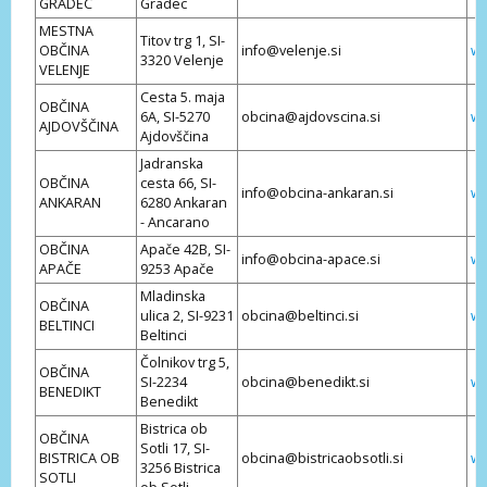
GRADEC
Gradec
MESTNA
Titov trg 1, SI-
OBČINA
info@velenje.si
ww
3320 Velenje
VELENJE
Cesta 5. maja
OBČINA
6A, SI-5270
obcina@ajdovscina.si
ww
AJDOVŠČINA
Ajdovščina
Jadranska
OBČINA
cesta 66, SI-
info@obcina-ankaran.si
ww
ANKARAN
6280 Ankaran
- Ancarano
OBČINA
Apače 42B, SI-
info@obcina-apace.si
ww
APAČE
9253 Apače
Mladinska
OBČINA
ulica 2, SI-9231
obcina@beltinci.si
ww
BELTINCI
Beltinci
Čolnikov trg 5,
OBČINA
SI-2234
obcina@benedikt.si
ww
BENEDIKT
Benedikt
Bistrica ob
OBČINA
Sotli 17, SI-
BISTRICA OB
obcina@bistricaobsotli.si
ww
3256 Bistrica
SOTLI