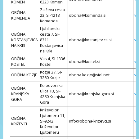
KOMEN
6223 Komen
Zajčeva cesta
OBČINA
23, SI-1218
obcina@komenda.si
ww
KOMENDA
Komenda
Ljubljanska
OBČINA
cesta 7, SI-
KOSTANJEVICA
8311
obcina@kostanjevica.si
ww
NA KRKI
Kostanjevica
na Krki
OBČINA
Vas 4, SI-1336
obcina@kostel.si
ww
KOSTEL
Kostel
Kozje 37, SI-
OBČINA KOZJE
obcina.kozje@siol.net
ww
3260 Kozje
Kolodvorska
OBČINA
ulica 1B, SI-
KRANJSKA
obcina@kranjska-gora.si
ww
4280 Kranjska
GORA
Gora
Križevci pri
Ljutomeru 11,
OBČINA
SI-9242
info@obcina-krizevci.si
ww
KRIŽEVCI
Križevci pri
Ljutomeru