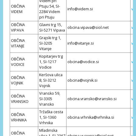
Videm pri
OBČINA
Ptuju 54, SI-
info@videm.si
ww
VIDEM
2284 Videm
pri Ptuju
OBČINA
Glavni trg 15,
obcina.vipava@siol.net
ww
VIPAVA
SI-5271 Vipava
Grajski trg 1,
OBČINA
SI-3205
info@vitanje.si
ww
VITANJE
Vitanje
Kopitarjev trg
OBČINA
1, SI-1217
obcina@vodice.si
ww
VODICE
Vodice
Keršova ulica
OBČINA
8, SI-3212
obcina@vojnik.si
ww
VOJNIK
Vojnik
Vransko 59,
OBČINA
SI-3305
obcina.vransko@vransko.si
ww
VRANSKO
Vransko
Tržaška cesta
OBČINA
1, SI-1360
obcina.vrhnika@vrhnika.si
ww
VRHNIKA
Vrhnika
Mladinska
OBČINA
ulica 1, SI-2367
obcina.vuzenica@siol.net
ww