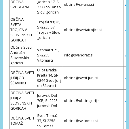
OBČINA
goricah 17, SI-
obcina@sv-ana.si
ww
SVETA ANA
2233 Sv. Ana v
Slov. goricah
OBČINA
Trojiški trg 26,
SVETA
SI-2235 Sv.
TROJICA V
obcina@svetatrojica.si
ww
Trojica v Slov.
SLOVENSKIH
goricah
GORICAH
Občina Sveti
Vitomarci 71,
Andraž v
SI-2255
info@svandraz.si
ww
Slovenskih
Vitomarci
goricah
Ulica Bratka
OBČINA SVETI
Krefta 14, SI-
JURIJ OB
obcina@sveti-jurij.si
ww
9244 Sveti Jurij
ŠČAVNICI
ob Ščavnici
OBČINA SVETI
Jurovski Dol
JURIJ V
70B, SI-2223
obcina@obcinajurij.si
ww
SLOVENSKIH
Jurovski Dol
GORICAH
Sveti Tomaž
OBČINA SVETI
37, SI-2258
obcina@sv-tomaz.si
ww
TOMAŽ
Sv.Tomaž