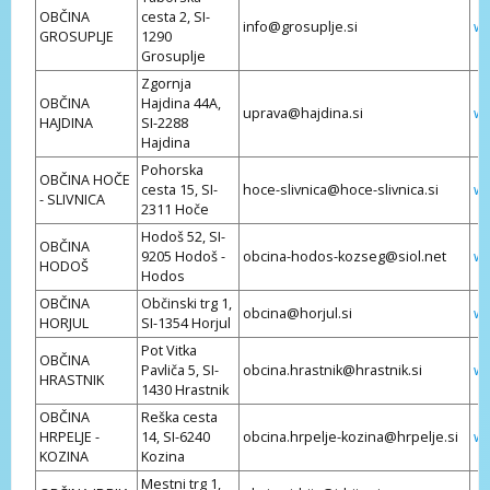
OBČINA
cesta 2, SI-
info@grosuplje.si
ww
GROSUPLJE
1290
Grosuplje
Zgornja
OBČINA
Hajdina 44A,
uprava@hajdina.si
ww
HAJDINA
SI-2288
Hajdina
Pohorska
OBČINA HOČE
cesta 15, SI-
hoce-slivnica@hoce-slivnica.si
ww
- SLIVNICA
2311 Hoče
Hodoš 52, SI-
OBČINA
9205 Hodoš -
obcina-hodos-kozseg@siol.net
ww
HODOŠ
Hodos
OBČINA
Občinski trg 1,
obcina@horjul.si
ww
HORJUL
SI-1354 Horjul
Pot Vitka
OBČINA
Pavliča 5, SI-
obcina.hrastnik@hrastnik.si
ww
HRASTNIK
1430 Hrastnik
OBČINA
Reška cesta
HRPELJE -
14, SI-6240
obcina.hrpelje-kozina@hrpelje.si
ww
KOZINA
Kozina
Mestni trg 1,