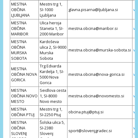
MESTNA
Mestni trg 1,
OBČINA
SI-1000
glavna.pisarna@ljubljana.si
ww
LJUBLJANA
Ljubljana
MESTNA
Ulica heroja
OBČINA
Staneta 1, SI-
mestna.obcina@maribor.si
ww
MARIBOR
2000 Maribor
MESTNA
Kardoševa
OBČINA
ulica 2, SI-9000
mestna.obcina@murska-sobota.si
ww
MURSKA
Murska
SOBOTA
Sobota
Trg Edvarda
MESTNA
Kardelja 1, SI-
OBČINA NOVA
mestna.obcina@nova-gorica.si
ww
5000 Nova
GORICA
Gorica
MESTNA
Seidlova cesta
OBČINA NOVO
1, SI-8000
mestna.obcina@novomesto.si
ww
MESTO
Novo mesto
MESTNA
Mestni trg 1,
obcina.ptuj@ptuj.si
ww
OBČINA PTUJ
SI-2250 Ptuj
MESTNA
Šolska ulica 5,
OBČINA
SI-2380
ww
sport@slovenjgradec.si
SLOVENJ
Slovenj
ob