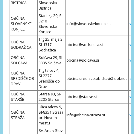
BISTRICA
Slovenska
Bistrica
Stari trg 29, SI-
OBČINA
3210
SLOVENSKE
info@slovenskekonjice.si
ww
Slovenske
KONJICE
Konjice
Trg 25. maja 3,
OBČINA
SI-1317
obcina@sodrazica.si
ww
SODRAŽICA
Sodražica
OBČINA
Solčava 29, SI-
obcina@solcava.si
ww
SOLČAVA
3335 Solčava
Trg talcev 4,
OBČINA
SI-2277
SREDIŠČE OB
obcina.sredisce.ob.dravi@siol.net
sr
Središče ob
DRAVI
Dravi
OBČINA
Starše 93, SI-
obcina@starse.si
ww
STARŠE
2205 Starše
Ulica talcev 9,
OBČINA
SI-8351 Straža
info@obcina-straza.si
ww
STRAŽA
pri Novem
mestu
Sv. Ana v Slov.