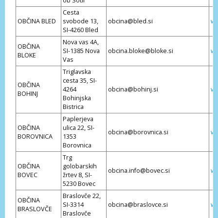
ob Sotli
Cesta
OBČINA BLED
svobode 13,
obcina@bled.si
ww
SI-4260 Bled
Nova vas 4A,
OBČINA
SI-1385 Nova
obcina.bloke@bloke.si
ww
BLOKE
Vas
Triglavska
cesta 35, SI-
OBČINA
4264
obcina@bohinj.si
ww
BOHINJ
Bohinjska
Bistrica
Paplerjeva
OBČINA
ulica 22, SI-
obcina@borovnica.si
ww
BOROVNICA
1353
Borovnica
Trg
OBČINA
golobarskih
obcina.info@bovec.si
ww
BOVEC
žrtev 8, SI-
5230 Bovec
Braslovče 22,
OBČINA
SI-3314
obcina@braslovce.si
ww
BRASLOVČE
Braslovče