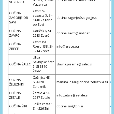
VUZENICA
Vuzenica
Cesta 9.
OBČINA
avgusta 5, SI-
ZAGORJE OB
obcina.zagorje@zagorjje.si
ww
1410 Zagorje
SAVI
ob Savi
OBČINA
Goričak 6, SI-
obcina.zavrc@siol.net
ww
ZAVRČ
2283 Zavrč
Cesta na
OBČINA
Roglo 13B, SI-
info@zrece.eu
ww
ZREČE
3214 Zreče
Ulica
Savinjske čete
OBČINA ŽALEC
glavna.pisarna@zalec.si
ww
5, SI-3310
Žalec
Češnjica 48,
OBČINA
SI-4228
martina.logar@obcina.zelezniki.sii
ww
ŽELEZNIKI
Železniki
OBČINA
Žetale 4, SI-
info.zetale@zetale.si
ze
ŽETALE
2287 Žetale
Loška cesta 1,
OBČINA ŽIRI
obcina.ziri@ziri.si
ww
SI-4226 Žiri