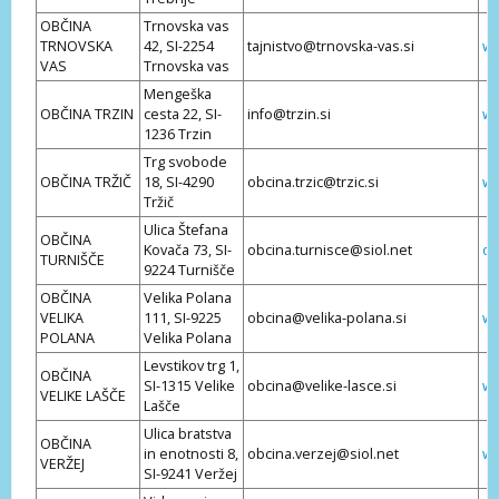
OBČINA
Trnovska vas
TRNOVSKA
42, SI-2254
tajnistvo@trnovska-vas.si
ww
VAS
Trnovska vas
Mengeška
OBČINA TRZIN
cesta 22, SI-
info@trzin.si
ww
1236 Trzin
Trg svobode
OBČINA TRŽIČ
18, SI-4290
obcina.trzic@trzic.si
ww
Tržič
Ulica Štefana
OBČINA
Kovača 73, SI-
obcina.turnisce@siol.net
ob
TURNIŠČE
9224 Turnišče
OBČINA
Velika Polana
VELIKA
111, SI-9225
obcina@velika-polana.si
ww
POLANA
Velika Polana
Levstikov trg 1,
OBČINA
SI-1315 Velike
obcina@velike-lasce.si
ww
VELIKE LAŠČE
Lašče
Ulica bratstva
OBČINA
in enotnosti 8,
obcina.verzej@siol.net
ww
VERŽEJ
SI-9241 Veržej