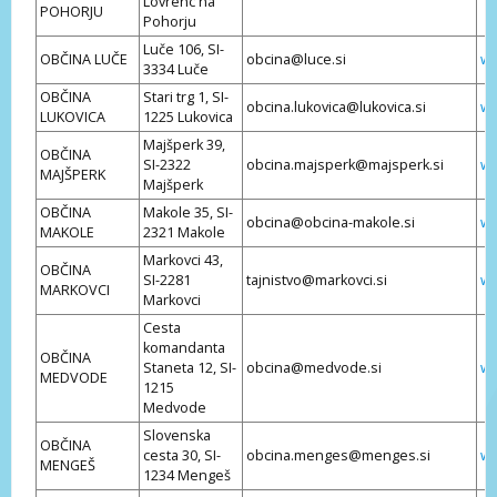
Lovrenc na
POHORJU
Pohorju
Luče 106, SI-
OBČINA LUČE
obcina@luce.si
ww
3334 Luče
OBČINA
Stari trg 1, SI-
obcina.lukovica@lukovica.si
ww
LUKOVICA
1225 Lukovica
Majšperk 39,
OBČINA
SI-2322
obcina.majsperk@majsperk.si
ww
MAJŠPERK
Majšperk
OBČINA
Makole 35, SI-
obcina@obcina-makole.si
ww
MAKOLE
2321 Makole
Markovci 43,
OBČINA
SI-2281
tajnistvo@markovci.si
ww
MARKOVCI
Markovci
Cesta
komandanta
OBČINA
Staneta 12, SI-
obcina@medvode.si
ww
MEDVODE
1215
Medvode
Slovenska
OBČINA
cesta 30, SI-
obcina.menges@menges.si
ww
MENGEŠ
1234 Mengeš