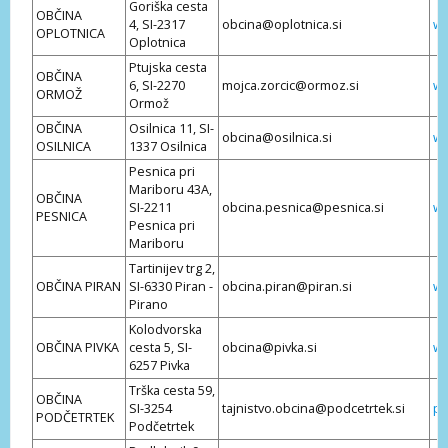
Goriška cesta
OBČINA
4, SI-2317
obcina@oplotnica.si
ww
OPLOTNICA
Oplotnica
Ptujska cesta
OBČINA
6, SI-2270
mojca.zorcic@ormoz.si
ww
ORMOŽ
Ormož
OBČINA
Osilnica 11, SI-
obcina@osilnica.si
ww
OSILNICA
1337 Osilnica
Pesnica pri
Mariboru 43A,
OBČINA
SI-2211
obcina.pesnica@pesnica.si
ww
PESNICA
Pesnica pri
Mariboru
Tartinijev trg 2,
OBČINA PIRAN
SI-6330 Piran -
obcina.piran@piran.si
ww
Pirano
Kolodvorska
OBČINA PIVKA
cesta 5, SI-
obcina@pivka.si
ww
6257 Pivka
Trška cesta 59,
OBČINA
SI-3254
tajnistvo.obcina@podcetrtek.si
po
PODČETRTEK
Podčetrtek