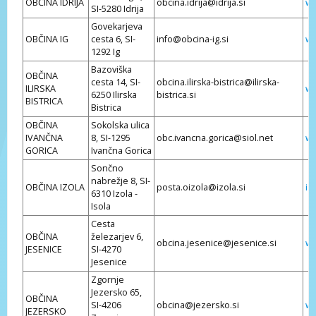
OBČINA IDRIJA
obcina.idrija@idrija.si
ww
SI-5280 Idrija
Govekarjeva
OBČINA IG
cesta 6, SI-
info@obcina-ig.si
ww
1292 Ig
Bazoviška
OBČINA
cesta 14, SI-
obcina.ilirska-bistrica@ilirska-
ILIRSKA
ww
6250 Ilirska
bistrica.si
BISTRICA
Bistrica
OBČINA
Sokolska ulica
IVANČNA
8, SI-1295
obc.ivancna.gorica@siol.net
ww
GORICA
Ivančna Gorica
Sončno
nabrežje 8, SI-
OBČINA IZOLA
posta.oizola@izola.si
iz
6310 Izola -
Isola
Cesta
OBČINA
železarjev 6,
obcina.jesenice@jesenice.si
ww
JESENICE
SI-4270
Jesenice
Zgornje
Jezersko 65,
OBČINA
SI-4206
obcina@jezersko.si
ww
JEZERSKO