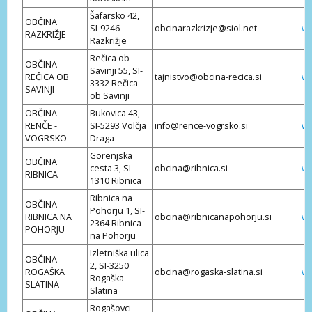
Šafarsko 42,
OBČINA
SI-9246
obcinarazkrizje@siol.net
ww
RAZKRIŽJE
Razkrižje
Rečica ob
OBČINA
Savinji 55, SI-
REČICA OB
tajnistvo@obcina-recica.si
ww
3332 Rečica
SAVINJI
ob Savinji
OBČINA
Bukovica 43,
RENČE -
SI-5293 Volčja
info@rence-vogrsko.si
ww
VOGRSKO
Draga
Gorenjska
OBČINA
cesta 3, SI-
obcina@ribnica.si
ww
RIBNICA
1310 Ribnica
Ribnica na
OBČINA
Pohorju 1, SI-
RIBNICA NA
obcina@ribnicanapohorju.si
ww
2364 Ribnica
POHORJU
na Pohorju
Izletniška ulica
OBČINA
2, SI-3250
ROGAŠKA
obcina@rogaska-slatina.si
ww
Rogaška
SLATINA
Slatina
Rogašovci