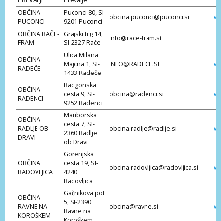
PREVALJE
Prevalje
OBČINA
Puconci 80, SI-
obcina.puconci@puconci.si
ww
PUCONCI
9201 Puconci
OBČINA RAČE-
Grajski trg 14,
info@race-fram.si
FRAM
SI-2327 Rače
Ulica Milana
OBČINA
Majcna 1, SI-
INFO@RADECE.SI
ww
RADEČE
1433 Radeče
Radgonska
OBČINA
cesta 9, SI-
obcina@radenci.si
ww
RADENCI
9252 Radenci
Mariborska
OBČINA
cesta 7, SI-
RADLJE OB
obcina.radlje@radlje.si
ww
2360 Radlje
DRAVI
ob Dravi
Gorenjska
OBČINA
cesta 19, SI-
obcina.radovljica@radovljica.si
ww
RADOVLJICA
4240
Radovljica
Gačnikova pot
OBČINA
5, SI-2390
RAVNE NA
obcina@ravne.si
ww
Ravne na
KOROŠKEM
Koroškem