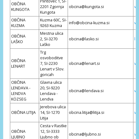
Plintovec 1, SI-
OBČINA
2201 Zgornja
obcina@kungota.si
ww
KUNGOTA
Kungota
OBČINA
Kuzma 60C, SI-
info@obcina-kuzma.si
ww
KUZMA
9263 Kuzma
Mestna ulica
OBČINA
2, SI-3270
obcina@lasko.si
la
LAŠKO
Laško
Trg
osvoboditve
OBČINA
7, SI-2230
obcina@lenart.si
ww
LENART
Lenart v Slov.
goricah
OBČINA
Glavna ulica
LENDAVA -
20, SI-9220
obcina@lendava.si
ww
LENDVA
Lendava -
KÖZSEG
Lendva
Jerebova ulica
OBČINA LITIJA
14, SI-1270
obcina.litija@litija.si
ww
Litija
Cesta v Rastke
OBČINA
12, SI-3333
obcina@ljubno.si
ww
LJUBNO
Ljubno ob