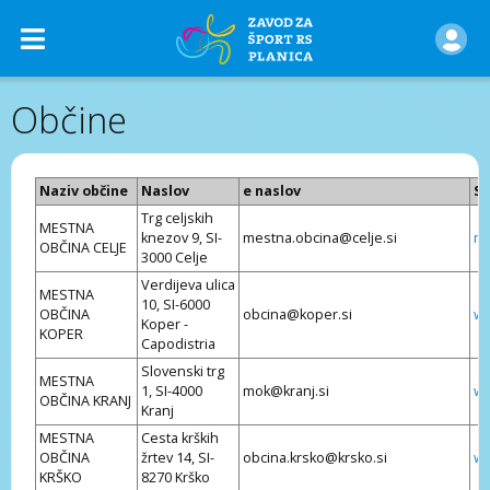
Občine
Naziv občine
Naslov
e naslov
Sp
Trg celjskih
MESTNA
knezov 9, SI-
mestna.obcina@celje.si
mo
OBČINA CELJE
3000 Celje
Verdijeva ulica
MESTNA
10, SI-6000
OBČINA
obcina@koper.si
ww
Koper -
KOPER
Capodistria
Slovenski trg
MESTNA
1, SI-4000
mok@kranj.si
ww
OBČINA KRANJ
Kranj
MESTNA
Cesta krških
OBČINA
žrtev 14, SI-
obcina.krsko@krsko.si
ww
KRŠKO
8270 Krško