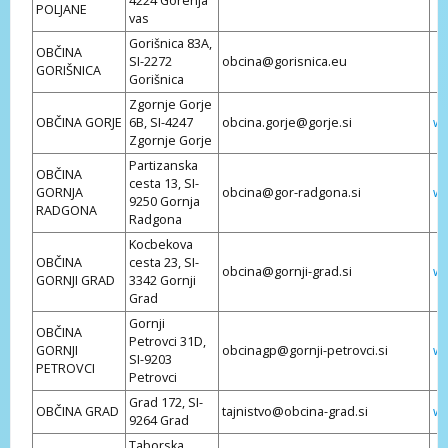
4224 Gorenja
POLJANE
vas
Gorišnica 83A,
OBČINA
SI-2272
obcina@gorisnica.eu
GORIŠNICA
Gorišnica
Zgornje Gorje
OBČINA GORJE
6B, SI-4247
obcina.gorje@gorje.si
ww
Zgornje Gorje
Partizanska
OBČINA
cesta 13, SI-
GORNJA
obcina@gor-radgona.si
ww
9250 Gornja
RADGONA
Radgona
Kocbekova
OBČINA
cesta 23, SI-
obcina@gornji-grad.si
ww
GORNJI GRAD
3342 Gornji
Grad
Gornji
OBČINA
Petrovci 31D,
GORNJI
obcinagp@gornji-petrovci.si
ww
SI-9203
PETROVCI
Petrovci
Grad 172, SI-
OBČINA GRAD
tajnistvo@obcina-grad.si
ww
9264 Grad
Taborska