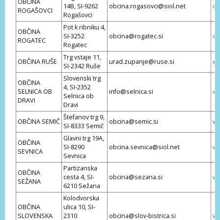
OBČINA
14B, SI-9262
obcina.rogasovci@siol.net
ob
ROGAŠOVCI
Rogašovci
Pot k ribniku 4,
OBČINA
SI-3252
obcina@rogatec.si
ob
ROGATEC
Rogatec
Trg vstaje 11,
OBČINA RUŠE
urad.zupanje@ruse.si
ww
SI-2342 Ruše
Slovenski trg
OBČINA
4, SI-2352
SELNICA OB
info@selnica.si
ww
Selnica ob
DRAVI
Dravi
Štefanov trg 9,
OBČINA SEMIČ
obcina@semic.si
ww
SI-8333 Semič
Glavni trg 19A,
OBČINA
SI-8290
obcina.sevnica@siol.net
ww
SEVNICA
Sevnica
Partizanska
OBČINA
cesta 4, SI-
obcina@sezana.si
ww
SEŽANA
6210 Sežana
Kolodvorska
OBČINA
ulica 10, SI-
SLOVENSKA
2310
obcina@slov-bistrica.si
ww