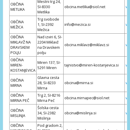
Mestni trg 24,
OBČINA
SI-8330
obcina.metlika@siol.net
ww
METLIKA
Metlika
Trg svobode
OBČINA
1, SI-2392
info@mezica.si
ww
MEŽICA
Mežica
OBČINA
Nad izviri 6, SI-
MIKLAVŽ NA
2204 Miklavž
obcina.miklavz@miklavz.si
ww
DRAVSKEM
na Dravskem
POLJU
polju
OBČINA
Miren 137, SI-
MIREN-
tajnistvo@miren-kostanjevica.si
ww
5291 Miren
KOSTANJEVICA
Glavna cesta
OBČINA
28, SI-8233
obcina@mirna.si
ww
MIRNA
Mirna
OBČINA
Trg 2, SI-8216
obcina.mirnapec@siol.net
ww
MIRNA PEČ
Mirna Peč
Šolska cesta
OBČINA
34, SI-2382
obcina@mislinja.si
ww
MISLINJA
Mislinja
OBČINA
Pod gradom 2,