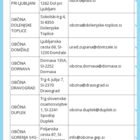
obcina@dol.si
ww
PRI LJUBLJANI
1262 Dol pri
Ljubljani
Sokolski trg 4,
OBČINA
SI-8350
DOLENJSKE
obcina@dolenjske-toplice.si
ww
Dolenjske
TOPLICE
Toplice
Ljubljanska
OBČINA
cesta 69, SI-
urad.zupana@domzale.si
ww
DOMŽALE
1230 Domžale
Dornava 135A,
OBČINA
SI-2252
obcina.dornava@dornava.si
ww
DORNAVA
Dornava
Trg 4. julija 7,
OBČINA
SI-2370
obcina@dravograd.si
DRAVOGRAD
Dravograd
Trg slovenske
osamosvojitve
OBČINA
1, SI-2241
obcina.duplek@duplek.si
ww
DUPLEK
Spodnji
Duplek
Poljanska
OBČINA
cesta 87, SI-
GORENJA VAS-
info@obcina-gvp.si
ww