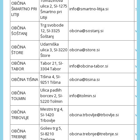
Tomazinova
OBČINA
ulica 2, SI-1275
ŠMARTNO PRI
info@smartno-litija.si
sm
Šmartno pri
LITIJI
Litiji
Trg svobode
OBČINA
12, SI-3325
obcina@sostanj.si
ww
ŠOŠTANJ
Šoštanj
Udarniška
OBČINA
ulica 3, SI-3220
obcina@store.si
ww
ŠTORE
Štore
OBČINA
Tabor 21, SI-
info@obcina-tabor.si
ww
TABOR
3304 Tabor
Tišina 4, SI-
OBČINA TIŠINA
obcina@tisina.si
ww
9251 Tišina
Ulica padlih
OBČINA
borcev 2, SI-
info@tolmin.si
ww
TOLMIN
5220 Tolmin
Mestni trg 4,
OBČINA
SI-1420
obcina.trbovlje@trbovlje.si
ww
TRBOVLJE
Trbovlje
Goliev trg 5,
OBČINA
SI-8210
obcina.trebnje@trebnje.si
ww
TREBNJE
Trebnje