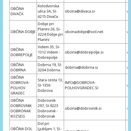
Kolodvorska
OBČINA
ulica 3A, SI-
obcina@divaca.si
ww
DIVAČA
6215 Divača
Dobje pri
Planini 26, SI-
OBČINA DOBJE
obcinadobje@siol.net
ww
3224 Dobje pri
Planini
Videm 35, SI-
OBČINA
1312 Videm -
obcina@dobrepolje.si
ww
DOBREPOLJE
Dobrepolje
OBČINA
Dobrna 19, SI-
dobrna@dobrna.si
ww
DOBRNA
3204 Dobrna
OBČINA
Stara cesta 13,
DOBROVA-
INFO@DOBROVA-
SI-1356
ww
POLHOV
POLHOVGRADEC.SI
Dobrova
GRADEC
OBČINA
Dobrovnik
DOBROVNIK
297, SI-9223
obcina@dobrovnik.si
do
DOBRONAK
Dobrovnik -
KOZSEG
Dobronak
Dol pri
OBČINA DOL
Ljubljani 1, SI-