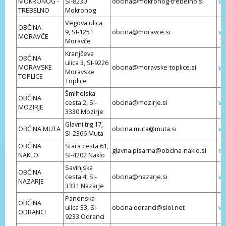
MOKRONOG -
SI-8230
obcina@mokronog-trebelno.si
ww
TREBELNO
Mokronog
Vegova ulica
OBČINA
9, SI-1251
obcina@moravce.si
ww
MORAVČE
Moravče
Kranjčeva
OBČINA
ulica 3, SI-9226
MORAVSKE
obcina@moravske-toplice.si
ww
Moravske
TOPLICE
Toplice
Šmihelska
OBČINA
cesta 2, SI-
obcina@mozirje.si
ww
MOZIRJE
3330 Mozirje
Glavni trg 17,
OBČINA MUTA
obcina.muta@muta.si
ww
SI-2366 Muta
OBČINA
Stara cesta 61,
glavna.pisarna@obcina-naklo.si
na
NAKLO
SI-4202 Naklo
Savinjska
OBČINA
cesta 4, SI-
obcina@nazarje.si
ww
NAZARJE
3331 Nazarje
Panonska
OBČINA
ulica 33, SI-
obcina.odranci@siol.net
ww
ODRANCI
9233 Odranci