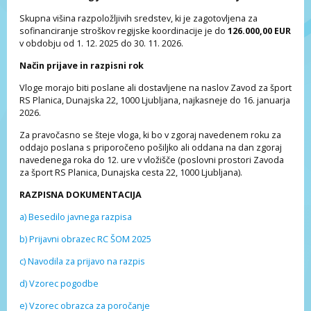
Skupna višina razpoložljivih sredstev, ki je zagotovljena za
sofinanciranje stroškov regijske koordinacije je do
126.000,00 EUR
v obdobju od 1. 12. 2025 do 30. 11. 2026.
Način prijave in razpisni rok
Vloge morajo biti poslane ali dostavljene na naslov Zavod za šport
RS Planica, Dunajska 22, 1000 Ljubljana, najkasneje do 16. januarja
2026.
Za pravočasno se šteje vloga, ki bo v zgoraj navedenem roku za
oddajo poslana s priporočeno pošiljko ali oddana na dan zgoraj
navedenega roka do 12. ure v vložišče (poslovni prostori Zavoda
za šport RS Planica, Dunajska cesta 22, 1000 Ljubljana).
RAZPISNA DOKUMENTACIJA
a) Besedilo javnega razpisa
b) Prijavni obrazec RC ŠOM 2025
c) Navodila za prijavo na razpis
d) Vzorec pogodbe
e) Vzorec obrazca za poročanje